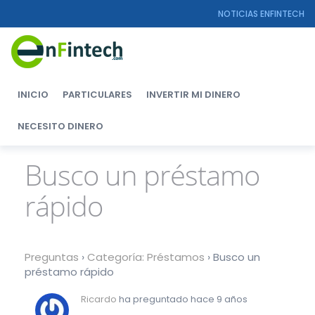
NOTICIAS ENFINTECH
INICIO
PARTICULARES
INVERTIR MI DINERO
NECESITO DINERO
Busco un préstamo
rápido
Preguntas
›
Categoría: Préstamos
›
Busco un
préstamo rápido
Ricardo
ha preguntado hace 9 años