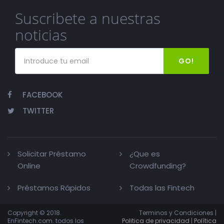
Suscribete a nuestras
noticias
GO!
FACEBOOK
TWITTER
Solicitar Préstamo
¿Que es
Online
Crowdfunding?
Préstamos Rápidos
Todas las Fintech
Copyright © 2018.
Terminos y Condiciones |
EnFintech.com. todos los
Politica de privacidad
|
Política