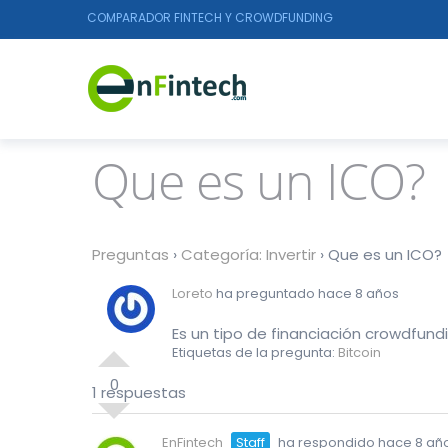
COMPARADOR FINTECH Y CROWDFUNDING
Que es un ICO?
Preguntas
›
Categoría: Invertir
›
Que es un ICO?
Loreto
ha preguntado hace 8 años
Es un tipo de financiación crowdfund
Etiquetas de la pregunta:
Bitcoin
0
1 respuestas
EnFintech
Staff
ha respondido hace 8 añ