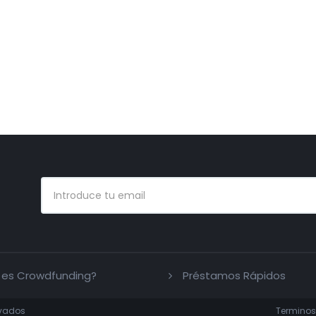
 es Crowdfunding?
Préstamos Rápidos
rvados
Terminos