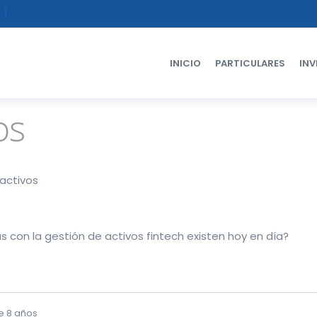
INICIO
PARTICULARES
INV
os
activos
 con la gestión de activos fintech existen hoy en día?
e 8 años