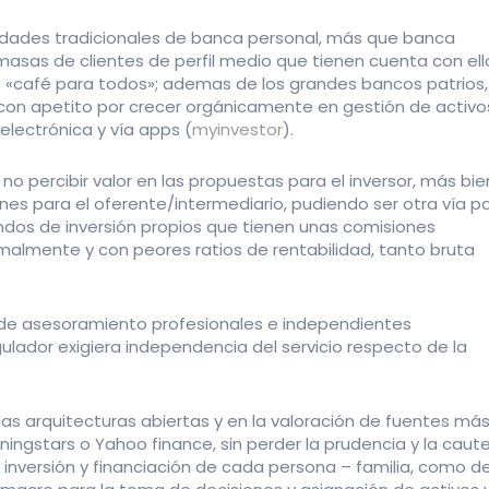
tidades tradicionales de banca personal, más que banca
 masas de clientes de perfil medio que tienen cuenta con ell
e «café para todos»; ademas de los grandes bancos patrios,
con apetito por crecer orgánicamente en gestión de activo
lectrónica y vía apps (
myinvestor
).
no percibir valor en las propuestas para el inversor, más bie
nes para el oferente/intermediario, pudiendo ser otra vía p
ndos de inversión propios que tienen unas comisiones
almente y con peores ratios de rentabilidad, tanto bruta
s de asesoramiento profesionales e independientes
ulador exigiera independencia del servicio respecto de la
as arquitecturas abiertas y en la valoración de fuentes má
gstars o Yahoo finance, sin perder la prudencia y la caute
o inversión y financiación de cada persona – familia, como de