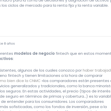
acro para la toma de decisiones y asignación de activos 
 los ciclos de mercado para la renta fija y la renta variable.
ce 8 años
ferentes
modelos de negocio
fintech que en estos momen
activos
:
existentes, algunos de los cuales conozco por
haber trabaja
eno fintech y tienen limitaciones a la hora de comparar
mo bien dice la CNMC
«los comparadores están presentes 
vicios generalizados y tradicionales, como la banca minorist
 los seguros. En estas actividades, el precio (tipos de interés
de seguro en términos de primas y cobertura…) es la variab
l de entender para los consumidores. Los comparadores
 más sofisticadas, como los fondos de inversión, pese a la