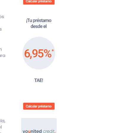
os
s
n
ara
s
la,
l