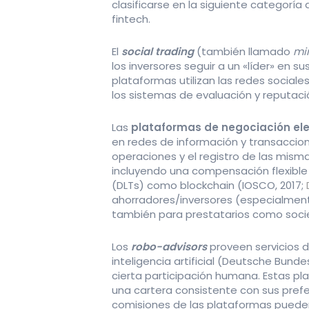
clasificarse en la siguiente categor
fintech.
El
social trading
(también llamado
mi
los inversores seguir a un «líder» en s
plataformas utilizan las redes social
los sistemas de evaluación y reputaci
Las
plataformas de negociación ele
en redes de información y transaccion
operaciones y el registro de las mism
incluyendo una compensación flexible e
(DLTs) como blockchain (IOSCO, 2017;
ahorradores/inversores (especialment
también para prestatarios como socied
Los
robo-advisors
proveen servicios 
inteligencia artificial (Deutsche Bun
cierta participación humana. Estas pla
una cartera consistente con sus prefer
comisiones de las plataformas pueden s