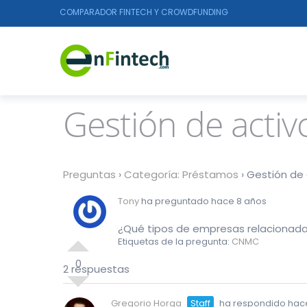
COMPARADOR FINTECH Y CROWDFUNDING
Gestión de activ
Preguntas
›
Categoría: Préstamos
›
Gestión de 
Tony
ha preguntado hace 8 años
¿Qué tipos de empresas relacionadas
Etiquetas de la pregunta:
CNMC
0
2 respuestas
Gregorio Horga
Staff
ha respondido hac