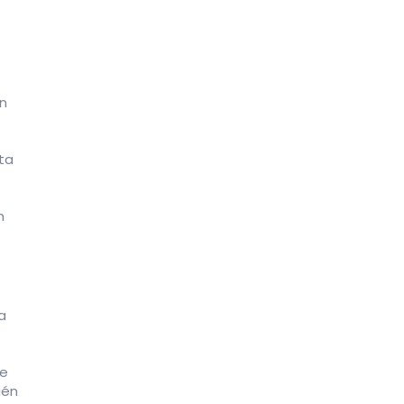
an
ta
n
a
de
ién