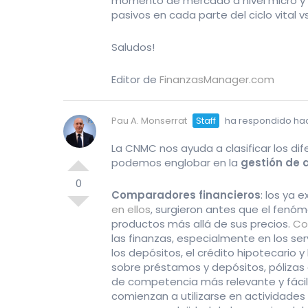
momento de mercado a nivel micro y m
pasivos en cada parte del ciclo vital vs
Saludos!
Editor de
FinanzasManager.com
Pau A. Monserrat
Staff
ha respondido ha
La CNMC nos ayuda a clasificar los di
podemos englobar en la
gestión de 
0
Comparadores financieros
: los ya 
en ellos
, surgieron antes que el fenóm
productos más allá de sus precios.
Co
las finanzas, especialmente en los ser
los depósitos, el crédito hipotecario y
sobre préstamos y depósitos, pólizas 
de competencia más relevante y fáci
comienzan a utilizarse en actividades