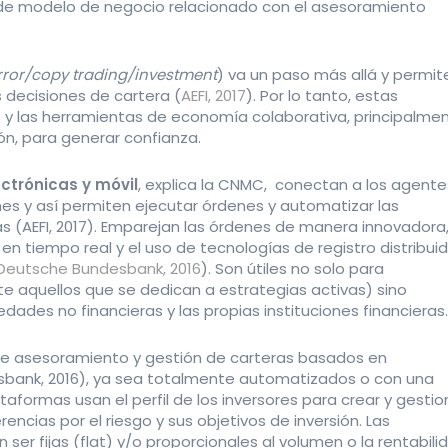
ía de modelo de negocio relacionado con el asesoramiento
rror/copy trading/investment
) va un paso más allá y permit
us decisiones de cartera (
AEFI, 2017
). Por lo tanto, estas
es y las herramientas de economía colaborativa, principalme
ón, para generar confianza.
ctrónicas y móvil
, explica la CNMC, conectan a los agente
es y así permiten ejecutar órdenes y automatizar las
as (AEFI, 2017). Emparejan las órdenes de manera innovadora
n tiempo real y el uso de tecnologías de registro distribui
Deutsche Bundesbank, 2016
). Son útiles no solo para
e aquellos que se dedican a estrategias activas) sino
ades no financieras y las propias instituciones financieras.
de asesoramiento y gestión de carteras basados en
desbank, 2016), ya sea totalmente automatizados o con una
taformas usan el perfil de los inversores para crear y gestio
encias por el riesgo y sus objetivos de inversión. Las
er fijas (flat) y/o proporcionales al volumen o la rentabili