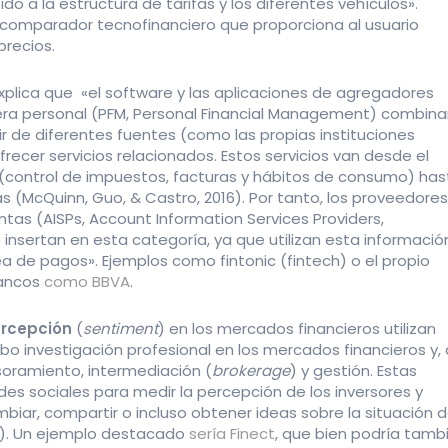
o a la estructura de tarifas y los diferentes vehículos».
comparador tecnofinanciero que proporciona al usuario
recios.
xplica que «el software y las aplicaciones de agregadores
ciera personal (PFM, Personal Financial Management) combin
tir de diferentes fuentes (como las propias instituciones
frecer servicios relacionados. Estos servicios van desde el
 (control de impuestos, facturas y hábitos de consumo) has
s (McQuinn, Guo, & Castro, 2016). Por tanto, los proveedores
ntas (AISPs, Account Information Services Providers,
nsertan en esta categoría, ya que utilizan esta informació
ea de pagos». Ejemplos como fintonic (fintech) o el propio
bancos
como BBVA
.
ercepción
(
sentiment
) en los mercados financieros utilizan
bo investigación profesional en los mercados financieros y, 
esoramiento, intermediación (
brokerage
) y gestión. Estas
edes sociales para medir la percepción de los inversores y
ambiar, compartir o incluso obtener ideas sobre la situación 
). Un ejemplo destacado
sería Finect
, que bien podría tamb