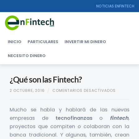
NOTICIAS ENFINTECH
INICIO
PARTICULARES
INVERTIR MI DINERO
NECESITO DINERO
¿Qué son las Fintech?
2 OCTUBRE, 2016
/
COMENTARIOS DESACTIVADOS
EN
¿QUÉ
SON
LAS
Mucho se habla y hablará de las nuevas
FINTECH?
empresas de
tecnofinanzas
o
fintech
,
proyectos que compiten o colaboran con la
banca tradicional. Y algunas, también, crean