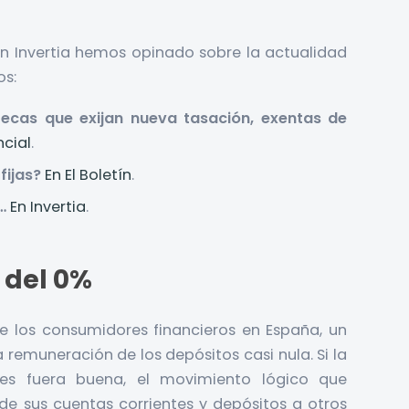
y en Invertia hemos opinado sobre la actualidad
os:
tecas que exijan nueva tasación, exentas de
ncial
.
fijas?
En El Boletín
.
…
En Invertia
.
 del 0%
de los consumidores financieros en España, un
 remuneración de los depósitos casi nula. Si la
oles fuera buena, el movimiento lógico que
de sus cuentas corrientes y depósitos a otros