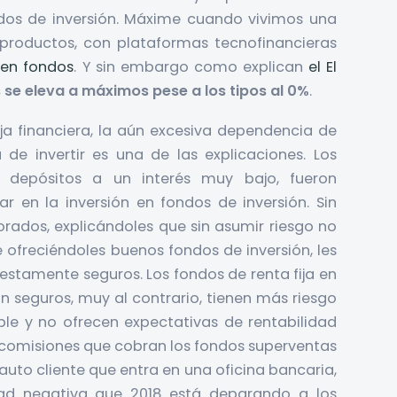
dos de inversión. Máxime cuando vivimos una
 productos, con plataformas tecnofinancieras
 en fondos
. Y sin embargo como explican
el El
 se eleva a máximos pese a los tipos al 0%
.
ja financiera, la aún excesiva dependencia de
 de invertir es una de las explicaciones. Los
 depósitos a un interés muy bajo, fueron
r en la inversión en fondos de inversión. Sin
rados, explicándoles que sin asumir riesgo no
ofreciéndoles buenos fondos de inversión, les
uestamente seguros. Los fondos de renta fija en
on seguros, muy al contrario, tienen más riesgo
le y no ofrecen expectativas de rentabilidad
s comisiones que cobran los fondos superventas
cauto cliente que entra en una oficina bancaria,
dad negativa que 2018 está deparando a los