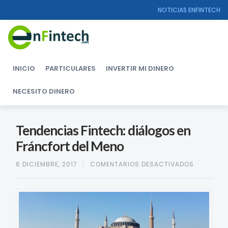
NOTICIAS ENFINTECH
INICIO
PARTICULARES
INVERTIR MI DINERO
NECESITO DINERO
Tendencias Fintech: diálogos en
Fráncfort del Meno
6 DICIEMBRE, 2017
/
COMENTARIOS DESACTIVADOS
EN
TENDENCI
FINTECH:
DIÁLOGO
EN
FRÁNCFO
DEL
MENO